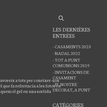
LES DERNIÈRES
ENTRÉES
- CASAMENTS 2023
- NADAL 2022
- TOT A PUNT
COMUNIONS 2019
- INVITACIONS DE
CASAMENT
favoreix a tots per conèixer-nos
- EL NOSTRE
 que fa referència a les fotos i a
DECORAT, A PUNT
nquem el gel en una sortida
CATÉGORIES