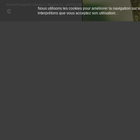
Estudi Fotogràfic Girona C/ Migdia,56 - 685901204
Nous utilisons les cookies pour améliorer la navigation sur l
interprétons que vous acceptez son utilisation. .