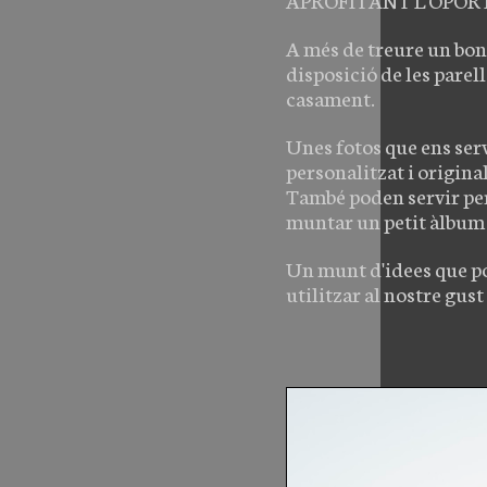
PRODUCTE BY URI ROURA
A més de treure un bon
XARXES SOCIALS
disposició de les parel
CONCERTS BY URI ROURA
casament.
NADAL
INSTAGRAM
Unes fotos que ens ser
personalitzat i original
També poden servir per 
muntar un petit àlbum 
Un munt d'idees que po
utilitzar al nostre gust