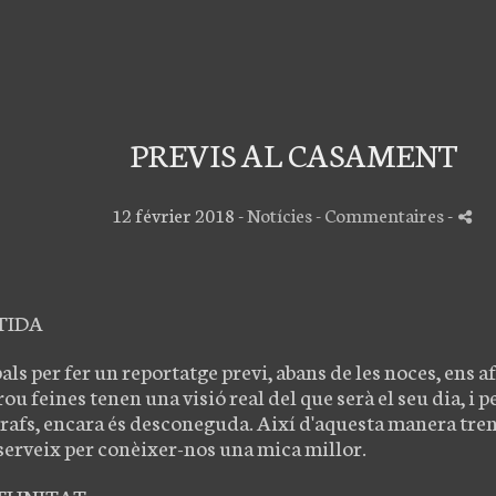
PREVIS AL CASAMENT
12 février 2018 -
Notícies
- Commentaires
-
TIDA
ls per fer un reportatge previ, abans de les noces, ens a
ou feines tenen una visió real del que serà el seu dia, i pel
ògrafs, encara és desconeguda. Així d'aquesta manera tre
serveix per conèixer-nos una mica millor.
RTUNITAT