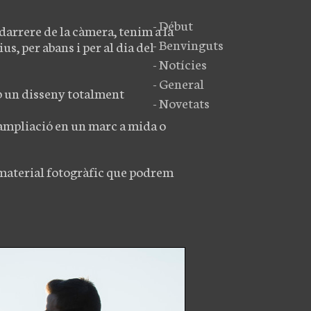
- Début
arrere de la càmera, tenim a la
- Benvinguts
s, per abans i per al dia del
- Notícies
- General
b un disseny totalment
- Novetats
a ampliació en un marc a mida o
 material fotogràfic que podrem