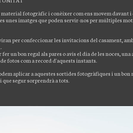
 material fotogràfic i conèixer com ens movem davant i d
les unes imatges que poden servir-nos per múltiples motiu
viran per confeccionar les invitacions del casament, am
.
fer un bon regal als pares o avis el dia de les noces, un
de fotos com a record d'aquests instants.
dem aplicar a aquestes sortides fotogràfiques i un bon
 i que segur sorprendrà a tots.