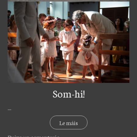
Som-hi!
...
Le máis
Deixa un comentario