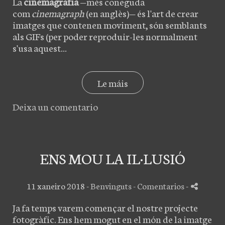
La
cinemagrafia
—més coneguda
com
cinemagraph
(en anglès)— és l'art de crear
imatges que contenen moviment, són semblants
als GIFs (per poder reproduir-les normalment
s'usa aquest...
Le máis
Deixa un comentario
ENS MOU LA IL·LUSIÓ
11 xaneiro 2018 -
Benvinguts
- Comentarios
-
Ja fa temps varem començar el nostre projecte
fotogràfic. Ens hem mogut en el món de la imatge