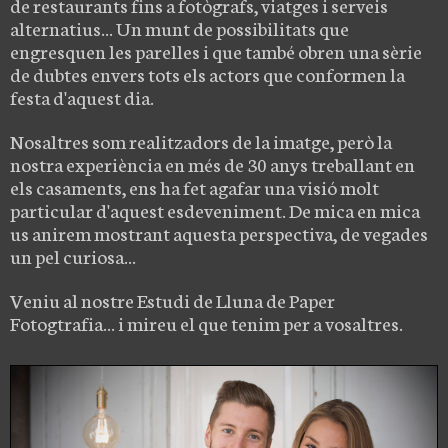
de restaurants fins a fotògrafs, viatges i serveis
alternatius... Un munt de possibilitats que
engresquen les parelles i que també obren una sèrie
de dubtes envers tots els actors que conformen la
festa d'aquest dia.
Nosaltres som realitzadors de la imatge, però la
nostra experiència en més de 30 anys treballant en
els casaments, ens ha fet agafar una visió molt
particular d'aquest esdeveniment. De mica en mica
us anirem mostrant aquesta perspectiva, de vegades
un pel curiosa...
Veniu al nostre Estudi de Lluna de Paper
Fotogtrafia... i mireu el que tenim per a vosaltres.