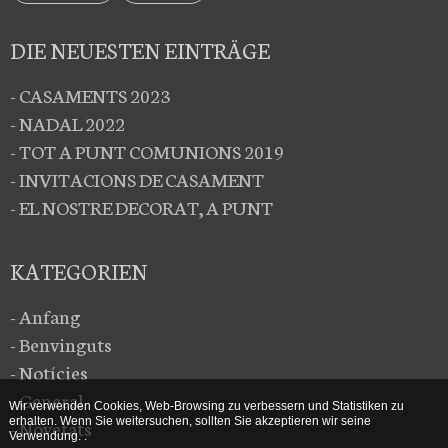
DIE NEUESTEN EINTRÄGE
- CASAMENTS 2023
- NADAL 2022
- TOT A PUNT COMUNIONS 2019
- INVITACIONS DE CASAMENT
- EL NOSTRE DECORAT, A PUNT
KATEGORIEN
- Anfang
- Benvinguts
- Notícies
- General
Wir verwenden Cookies, Web-Browsing zu verbessern und Statistiken zu
erhalten. Wenn Sie weitersuchen, sollten Sie akzeptieren wir seine
- Novetats
Verwendung. .