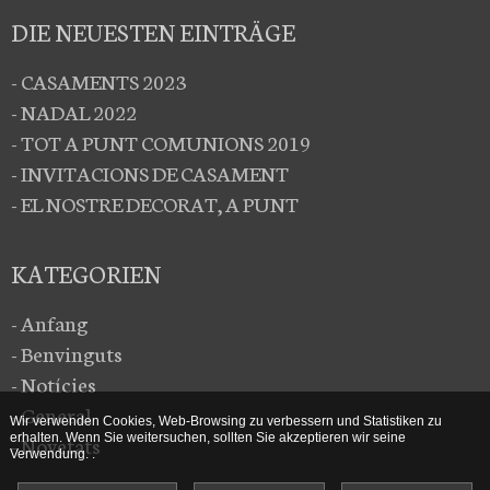
DIE NEUESTEN EINTRÄGE
- CASAMENTS 2023
- NADAL 2022
- TOT A PUNT COMUNIONS 2019
- INVITACIONS DE CASAMENT
- EL NOSTRE DECORAT, A PUNT
KATEGORIEN
- Anfang
- Benvinguts
- Notícies
- General
Wir verwenden Cookies, Web-Browsing zu verbessern und Statistiken zu
erhalten. Wenn Sie weitersuchen, sollten Sie akzeptieren wir seine
- Novetats
Verwendung. .