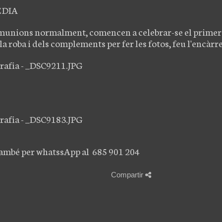
 DIA
omunions normalment, comencen a celebrar-se el primer 
la roba i dels complements per fer les fotos, feu l'encàrrec
també per whatssApp al 685 901 204
Compartir