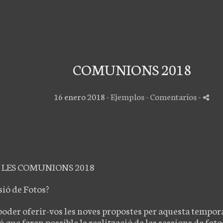
COMUNIONS 2018
16 enero 2018 -
Ejemplos
- Comentarios
-
 LES COMUNIONS 2018
sió de Fotos?
 poder oferir-vos les noves propostes per aquesta temp
 que faran possible la realització de les sessions de foto