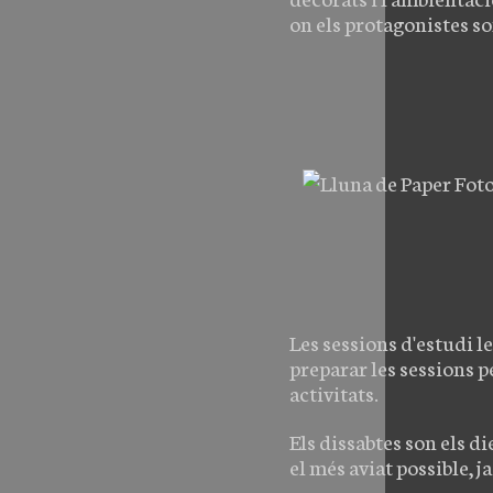
on els protagonistes son
PRODUCTE BY URI ROURA
XARXES SOCIALS
CONCERTS BY URI ROURA
NADAL
INSTAGRAM
Les sessions d'estudi l
preparar les sessions pe
activitats.
Els dissabtes son els d
el més aviat possible, j