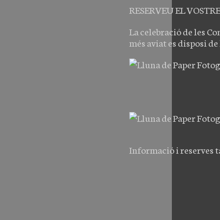
RESERVEU EL VOSTRE
La celebració de les C
més aviat es disposi de 
Informació i reserves 